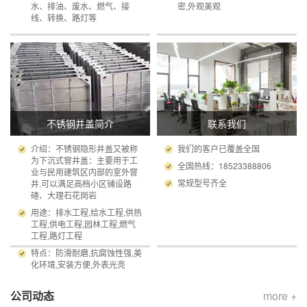
水、排油、废水、燃气、接
密,外观美观
线、转换、路灯等
不锈钢井盖简介
联系我们
介绍：不锈钢隐形井盖又被称
我们的客户已覆盖全国
为下沉式窨井盖：主要用于工
全国热线：18523388806
业与民用建筑区内部的室外窨
常规型号齐全
井.可以满足高档小区铺设路
碴、大理石花岗岩
用途：排水工程,给水工程,供热
工程,供电工程,园林工程,燃气
工程,路灯工程
特点：防滑耐磨,抗腐蚀性强,美
化环境,安装方便,外表光亮
公司动态
more +