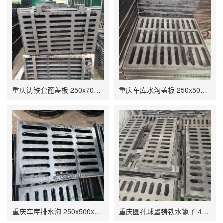
重庆铸铁套篦盖板 250x700x30 B125公园通用 主站厂家 排水效果好
重庆车库水沟盖板 250x500x40 C250污水沟常用 主站厂家 外形美观
重庆车库排水沟 250x500x40 B125防鼠常用 主站加工 耐磨防滑
重庆圆孔球墨铸铁水篦子 450x750x40 E600管道常用 重庆库房 外形美观