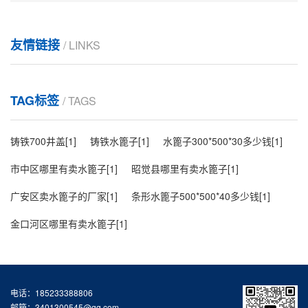
盗水篦？潼南矿山排水防护工程大量采购能否享受优
惠？ 核心结论：针对250×580×25毫米规格的智能化不
锈钢排水沟，其防盗水篦设计关键在于采用内嵌式铰链
友情链接
/ LINKS
重庆高强度不锈钢排水沟尺寸是多少？生态排水篦子适用于何处？过人盖板防堵能力如何？高竹新菜市场专用350毫米宽580毫米长25毫米厚排水沟盖板介绍。
与专用锁具结构，并融合智能监测......
高强度不锈钢排水沟与生态排水篦子应用解析针对排水
系统常见问题，核心结论如下：高强度不锈钢排水沟尺
TAG标签
/ TAGS
寸多样，需根据承重与流量定制；生态排水篦子主要适
用于海绵城市与景观区域；过人盖板通过优化设计可显
重庆201隐形排水沟尺寸规格是多少？市政道路水篦常用在哪些场所？合川商场排水选用哪种外观美丽好用的产品？
铸铁700井盖[1]
铸铁水篦子[1]
水篦子300*500*30多少钱[1]
著提升防堵能力；高竹新菜市场专用盖板具备特定尺
寸......
市政与商业排水系统产品选择指南201隐形排水沟的尺寸
市中区哪里有卖水篦子[1]
昭觉县哪里有卖水篦子[1]
规格是多少？核心结论：201隐形排水沟的常见标准宽度
广安区卖水篦子的厂家[1]
条形水篦子500*500*40多少钱[1]
为100毫米至300毫米，深度在100毫米至150毫米之间，
长度通常为1米标准段，具体尺寸需根据场地荷载和排水
金口河区哪里有卖水篦子[1]
重庆201隐形排水沟规格200x580x25适用于何处？污水排水篦如何满足渝中制药厂污水排放需求？其防滑耐磨特性有何具体作用？
量设计确定。201隐形排水......
201隐形排水沟与专用污水篦在制药厂区的综合应用方案
核心结论：规格200x580x25的201隐形排水沟适用于制
药厂对洁净与美观有要求的轻度排水区域，而配套的污
电话：185233388806
水排水篦可通过定制化设计满足其严格的排放与安全需
邮箱：3401300545@qq.com