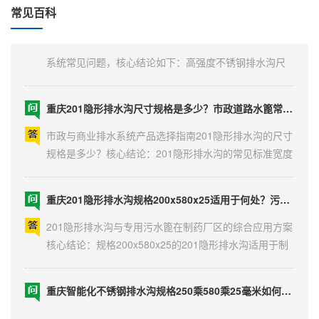
重庆高强度不锈钢排水沟尺寸是多少？生态排水篦子适用于何处？过人盖板防堵能力如何？高竹新菜市场专用350毫米宽580毫米长25毫米厚排水沟盖板介绍。
常见百科
与专用锁具结构，并融合智能监测......
高强度不锈钢排水沟与生态排水篦子应用解析针对排水
系统常见问题，核心结论如下：高强度不锈钢排水沟尺
寸多样，需根据承重与流量定制；生态排水篦子主要适
用于海绵城市与景观区域；过人盖板通过优化设计可显
重庆201隐形排水沟尺寸规格是多少？市政道路水篦常用在哪些场所？合川商场排水选用哪种外观美丽好用的产品？
著提升防堵能力；高竹新菜市场专用盖板具备特定尺
寸......
市政与商业排水系统产品选择指南201隐形排水沟的尺寸
规格是多少？核心结论：201隐形排水沟的常见标准宽度
为100毫米至300毫米，深度在100毫米至150毫米之间，
长度通常为1米标准段，具体尺寸需根据场地荷载和排水
重庆201隐形排水沟规格200x580x25适用于何处？污水排水篦如何满足渝中制药厂污水排放需求？其防滑耐磨特性有何具体作用？
量设计确定。201隐形排水......
201隐形排水沟与专用污水篦在制药厂区的综合应用方案
核心结论：规格200x580x25的201隐形排水沟适用于制
药厂对洁净与美观有要求的轻度排水区域，而配套的污
水排水篦可通过定制化设计满足其严格的排放与安全需
重庆智能化不锈钢排水沟规格250乘580乘25毫米如何设计防盗水篦？潼南矿山排水防护工程大量采购能否享受优惠？
求，二者的防滑耐磨特性是保障厂区......
智能化不锈钢排水沟规格250乘580乘25毫米如何设计防