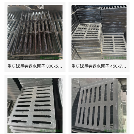
重庆球墨铸铁水篦子 300x500x30 E500工厂排水常用 重庆出售 外观美丽好用
重庆球墨铸铁水篦子 450x750x50 B125游乐场常用 重庆加工 排水效果好