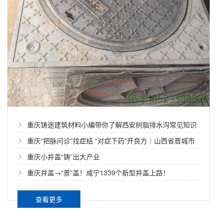
重庆铸途建筑材料小编带你了解西安树脂排水沟常见知识
重庆“把脉问诊”找症结 “对症下药”开良方｜山西省晋城市
市场监管局多措并举帮扶铸铁井盖制造业整体提升产品质
重庆小井盖“铸”出大产业
重庆智能化不锈钢排水沟规格250乘580乘25毫米如何设计防盗水篦？潼南矿山排水防护工程大量采购能否享受优惠？
量
重庆井盖→“景”盖！咸宁1339个新型井盖上路！
智能化不锈钢排水沟规格250乘580乘25毫米如何设计防
盗水篦？潼南矿山排水防护工程大量采购能否享受优
查看更多
惠？ 核心结论：针对250×580×25毫米规格的智能化不
锈钢排水沟，其防盗水篦设计关键在于采用内嵌式铰链