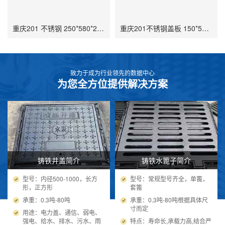
重庆201 不锈钢 250*580*25 餐厅厨房水篦 璧山车库排水用 与环境融合度高
重庆201不锈钢盖板 150*580*25 低温抗裂篦 两江新公园景观排水 耐酸碱
致力于成为行业领先的数据中心
为您全方位提供解决方案
铸铁井盖简介
铸铁水篦子简介
型号：内径500-1000，长方
型号：常规型号齐全，单篦，
形，正方形
套篦
承重：0.3吨-80吨
承重：0.3吨-80吨根据具体尺
寸而定
用途：电力盖、通信、弱电、
强电、给水、排水、污水、雨
特点：寿命长,承载力高,结合严