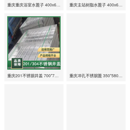
重庆重庆浴室水篦子 400x600x40 施工效率高 地沟排水用 防滑性能好
重庆主站树脂水篦子 400x600x30 品质有保障 雨水花园排水 稳固美观
重庆201不锈钢井盖 700*700*90应用于电力供应用 重庆304盖板 耐腐蚀性
重庆冲孔不锈钢篦 350*580*25 201 型水篦 江北林园常用排水用 轻质优异